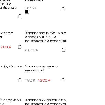
тями и
м бренда
1 545
₽
омбер с
Хлопковая рубашка с
ми
аппликациями и
контрастной отделкой
 200
₽
3 835
₽
я футболка с
Хлопковое худи с
вышивкой
782
₽
1 200
₽
й кардиган
Хлопковый свитшот с
и с
контрастной отделкой