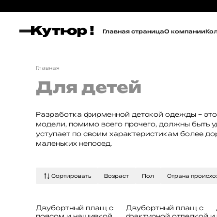
Главная страница
О компании
Ко
Главная
Для детей
Разработка фирменной детской одежды – это о
модели, помимо всего прочего, должны быть у
уступает по своим характеристикам более до
маленьких непосед.
Сортировать
Возраст
Пол
Страна происх
Двубортный плащ с
Двубортный плащ с
поясом и нашивкой
фактурной отделкой и