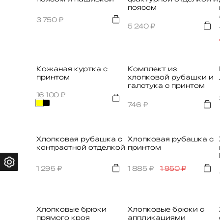
поясом
3 750
₽
5 240
₽
Кожаная куртка с
Комплект из
принтом
хлопковой рубашки и
галстука с принтом
16 100
₽
746
₽
Хлопковая рубашка с
Хлопковая рубашка с
контрастной отделкой
принтом
1 295
₽
1 885
₽
1 950
₽
Хлопковые брюки
Хлопковые брюки с
прямого кроя
аппликациями