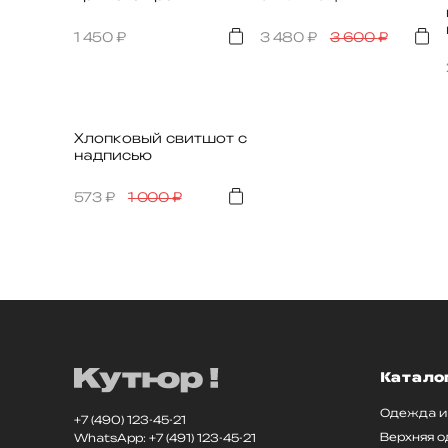
1 450
₽
3 480
₽
3 600
₽
Хлопковый свитшот с
надписью
573
₽
1 000
₽
Катало
Одежда и
+7 (490) 123-45-21
Верхняя 
WhatsApp: +7 (491) 123-45-21