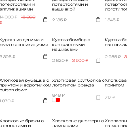
потертостями и
потертостями и
потертос
аппликациями
вышивкой
логотипо
14 000
₽
15 000
2 135
₽
1 545
₽
₽
Куртка из денима и
Куртка-бомбер с
Куртка-б
льна с аппликациями
контрастными
нашивка
нашивками
3 395
₽
2 955
₽
3
2 820
₽
3 500
₽
Хлопковая рубашка с
Хлопковая футболка с
Хлопкова
принтом и воротником
логотипом бренда
принтом
button down
848
₽
717
₽
1 870
₽
Хлопковые брюки с
Хлопковые джоггеры с
Хлопковы
отворотами и
лампасами
на молни