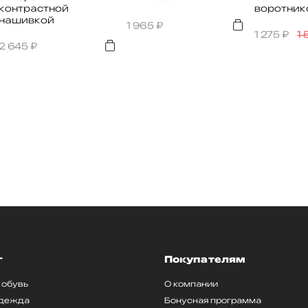
контрастной
воротник
нашивкой
1 965
₽
1 275
₽
1
2 645
₽
г
Покупателям
 обувь
О компании
одежда
Бонусная программа