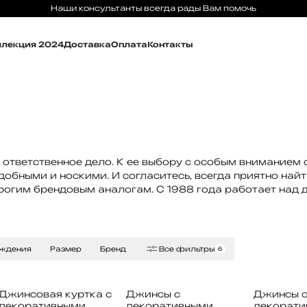
Наши консультанты всегда рады Вам помочь
ллекция 2024
Доставка
Оплата
Контакты
тветственное дело. К ее выбору с особым вниманием о
добными и носкими. И согласитесь, всегда приятно найт
рогим брендовым аналогам. C 1988 года работает над 
ождения
Размер
Бренд
Все фильтры
6
Джинсовая куртка с
Джинсы с
Джинсы 
декоративными
декоративными
декорати