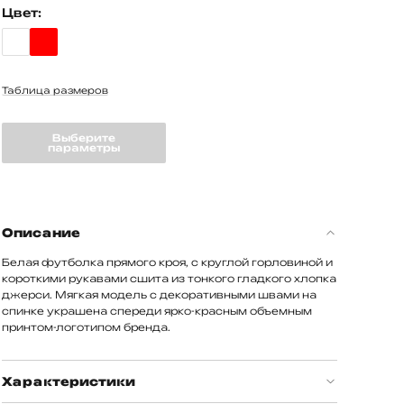
Цвет:
Таблица размеров
Выберите
параметры
Описание
Белая футболка прямого кроя, с круглой горловиной и
короткими рукавами сшита из тонкого гладкого хлопка
джерси. Мягкая модель с декоративными швами на
спинке украшена спереди ярко-красным объемным
принтом-логотипом бренда.
Характеристики