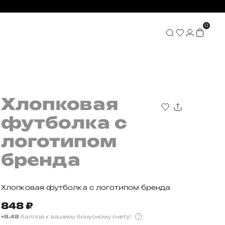
0
Хлопковая
футболка с
логотипом
бренда
Хлопковая футболка с логотипом бренда
848
₽
+8.48
баллов к вашему бонусному счету!
?