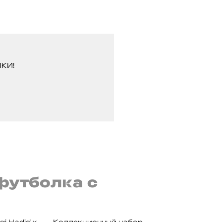
КИ!
футболка с
gi Hadid x
Коллекционный набор