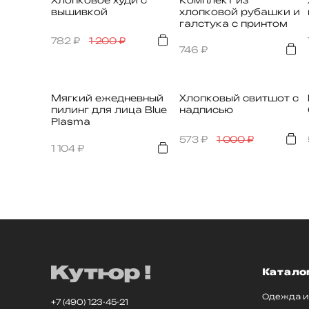
вышивкой
хлопковой рубашки и
галстука с принтом
782
₽
1 200
₽
746
₽
Мягкий ежедневный
Хлопковый свитшот с
пилинг для лица Blue
надписью
Plasma
573
₽
1 000
₽
1 104
₽
Катало
Одежда и
+7 (490) 123-45-21