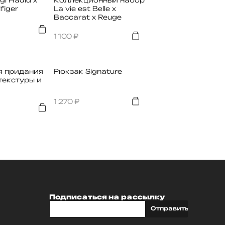
figer
La vie est Belle x
Baccarat x Reuge
1 100
₽
я придания
Рюкзак Signature
текстуры и
1 270
₽
Подписаться на рассылку