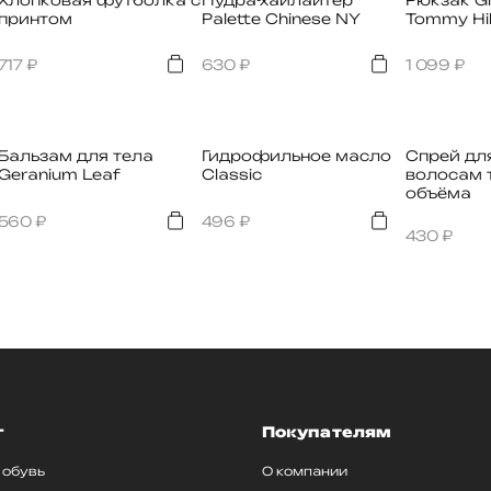
принтом
Palette Chinese NY
Tommy Hil
717
₽
630
₽
1 099
₽
Бальзам для тела
Гидрофильное масло
Спрей дл
Geranium Leaf
Classic
волосам 
объёма
560
₽
496
₽
430
₽
г
Покупателям
 обувь
О компании