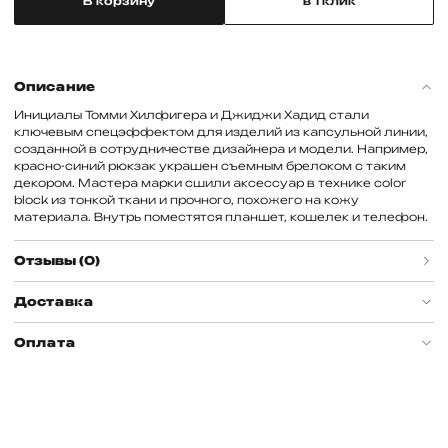
В корзину
в 1 клик
Описание
Инициалы Томми Хилфигера и Джиджи Хадид стали
ключевым спецэффектом для изделий из капсульной линии,
созданной в сотрудничестве дизайнера и модели. Например,
красно-синий рюкзак украшен съемным брелоком с таким
декором. Мастера марки сшили аксессуар в технике color
block из тонкой ткани и прочного, похожего на кожу
материала. Внутрь поместятся планшет, кошелек и телефон.
Отзывы (0)
Доставка
Оплата
info@couture.ru