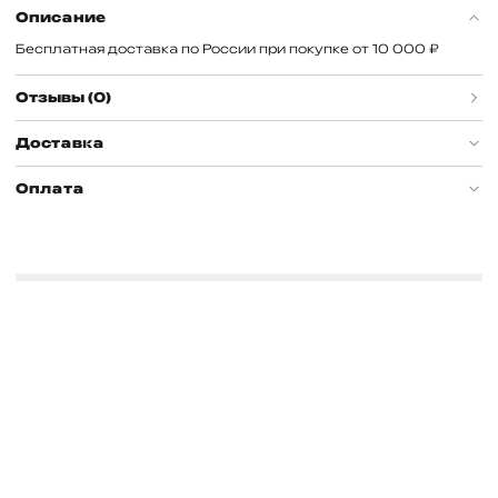
Описание
Бесплатная доставка по России при покупке от 10 000 ₽
Отзывы (0)
Доставка
Оплата
ВОЙДИТЕ И ЗАРАБАТЫВАЙТЕ БОНУСНЫЕ БАЛЛЫ
ЗА ПОКУПКИ!
Вход
info@couture.ru
График работы
Новинки 2025