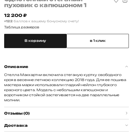
пуховик с капюшоном 1
12 200
₽
+122
баллов к вашему бонусному счету!
Таблица размеров
В корзину
в 1 клик
Описание
Стелла Маккартни включила стеганую куртку свободного
кроя в весенне-летнюю коллекцию 2018 года. Для ее пошива
мастера марки использовали гладкий нейлон глубокого
красного цвета. Модель с небольшим капюшоном и
воротником-стойкой застегивается на две параллельные
молнии.
Отзывы (0)
Доставка